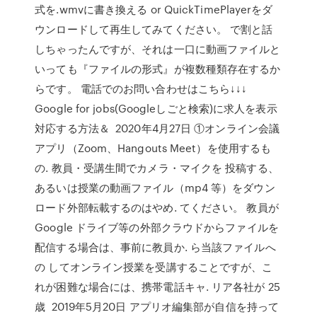
式を.wmvに書き換える or QuickTimePlayerをダ
ウンロードして再生してみてください。 で割と話
しちゃったんですが、それは一口に動画ファイルと
いっても『ファイルの形式』が複数種類存在するか
らです。 電話でのお問い合わせはこちら↓↓↓
Google for jobs(Googleしごと検索)に求人を表示
対応する方法＆ 2020年4月27日 ①オンライン会議
アプリ（Zoom、Hangouts Meet）を使用するも
の. 教員・受講生間でカメラ・マイクを 投稿する、
あるいは授業の動画ファイル（mp4 等）をダウン
ロード外部転載するのはやめ. てください。 教員が
Google ドライブ等の外部クラウドからファイルを
配信する場合は、事前に教員か. ら当該ファイルへ
の してオンライン授業を受講することですが、こ
れが困難な場合には、携帯電話キャ. リア各社が 25
歳 2019年5月20日 アプリオ編集部が自信を持って