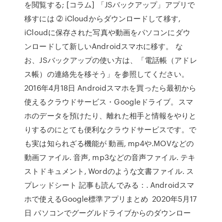
を閲覧する; [コラム] 「JSバックアップ」アプリで
移すには ➁ iCloudからダウンロードして移す,
iCloudに保存された写真や動画をパソコンにダウ
ンロードして新しいAndroidスマホに移す。 な
お、JSバックアップの使い方は、「電話帳（アドレ
ス帳）の連絡先を移そう」を参照してください。
2016年4月18日 Androidスマホを買ったら最初から
使えるクラウドサービス・Googleドライブ。スマ
ホのデータを預けたり、離れた相手と情報をやりと
りするのにとても便利なクラウドサービスです。で
も実は知られざる機能が 動画, mp4や.MOVなどの
動画ファイル. 音声, mp3などの音声ファイル. テキ
ストドキュメント, Wordのような文書ファイル. ス
プレッドシート 記事も読んでみる：. Androidスマ
ホで使えるGoogle標準アプリまとめ 2020年5月17
日 パソコンでグーグルドライブからのダウンロー